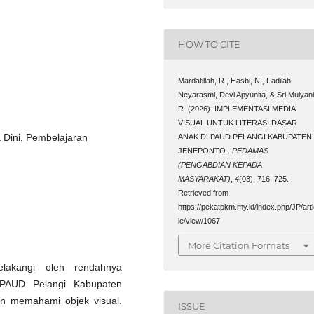
HOW TO CITE
Mardatillah, R., Hasbi, N., Fadilah
Neyarasmi, Devi Apyunita, & Sri Mulyan
R. (2026). IMPLEMENTASI MEDIA
VISUAL UNTUK LITERASI DASAR
a Dini, Pembelajaran
ANAK DI PAUD PELANGI KABUPATEN
JENEPONTO .
PEDAMAS
(PENGABDIAN KEPADA
MASYARAKAT)
,
4
(03), 716–725.
Retrieved from
https://pekatpkm.my.id/index.php/JP/art
le/view/1067
More Citation Formats
elakangi oleh rendahnya
 PAUD Pelangi Kabupaten
n memahami objek visual.
ISSUE