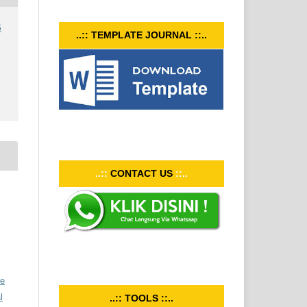
6
..:: TEMPLATE JOURNAL ::..
..::
CONTACT US
::..
ve
l
..:: TOOLS ::..