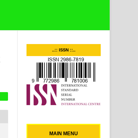
..:: ISSN ::..
K
MAIN MENU