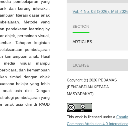
n media pembelajaran yang
ik dan kurang interaktif.
Vol. 4 No. 03 (2026): MEI 202
ampuan literasi dasar anak
mbelajaran. Metode yang
SECTION
gan pendekatan learning by
ar objek, permainan visual,
ARTICLES
ambar. Tahapan kegiatan
, pelaksanaan pembelajaran
gan kemampuan anak. Hasil
si media visual mampu
LICENSE
n berbicara, dan kemampuan
kan simbol dengan objek
Copyright (c) 2026 PEDAMAS
 suasana belajar yang lebih
(PENGABDIAN KEPADA
gi anak usia dini. Dengan
MASYARAKAT)
strategi pembelajaran yang
ar anak usia dini di PAUD
This work is licensed under a
Creati
Commons Attribution 4.0 Internationa