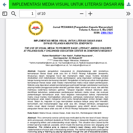
IMPLEMENTASI MEDIA VISUAL UNTUK LITERASI DASAR ANAK DI PAUD PELANGI KABUPATEN JENEPONTO