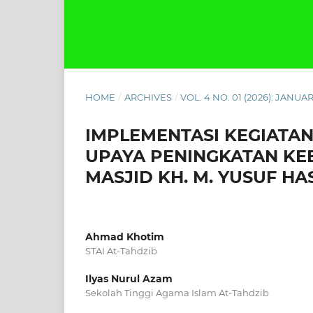
HOME
/
ARCHIVES
/
VOL. 4 NO. 01 (2026): JANUAR
IMPLEMENTASI KEGIATA
UPAYA PENINGKATAN KE
MASJID KH. M. YUSUF 
Ahmad Khotim
STAI At-Tahdzib
Ilyas Nurul Azam
Sekolah Tinggi Agama Islam At-Tahdzib