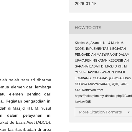
2026-01-15
HOW TO CITE
Khotim, A., Azam, I. N., & Munir, M.
(2026). IMPLEMENTASI KEGIATAN
PENGABDIAN MASYARAKAT DALAM
UPAYA PENINGKATAN KEBERSIHAN
SARANA IBADAH DI MASJID KH. M.
YUSUF HASYIM KWARON DIWEK
JOMBANG.
PEDAMAS (PENGABDIAN
lah salah satu tri dharma
KEPADA MASYARAKAT)
,
4
(01), 407–
 semua elemen dari lembaga
413. Retrieved from
satu elemen penting dari
https://pekatpkm.my.id/index.php/JP/art
a. Kegiatan pengabdian ini
le/view/995
adah di Masjid KH. M. Yusuf
More Citation Formats
n dalam pelayanan ini
at Berbasis Aset (ABCD).
an fasilitas ibadah di area