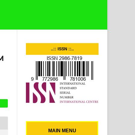
..:: ISSN ::..
M
MAIN MENU