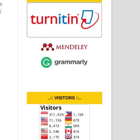
ve
l
..:: VISITORS ::..