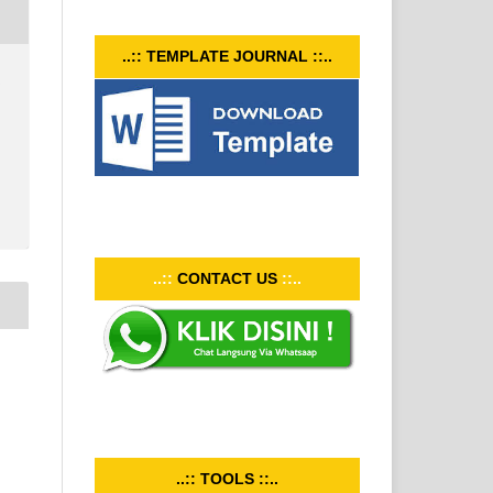
..:: TEMPLATE JOURNAL ::..
I
..::
CONTACT US
::..
..:: TOOLS ::..