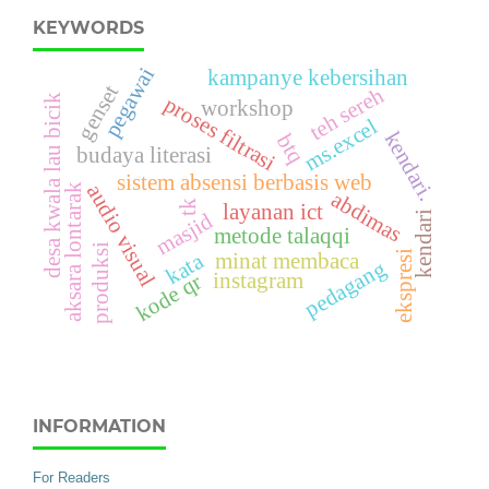
KEYWORDS
pegawai
kampanye kebersihan
genset
teh sereh
desa kwala lau bicik
proses filtrasi
workshop
ms.excel
kendari.
btq
budaya literasi
sistem absensi berbasis web
audio visual
aksara lontarak
abdimas
tk
layanan ict
masjid
kendari
metode talaqqi
produksi
ekspresi
kata
minat membaca
pedagang
instagram
kode qr
INFORMATION
For Readers