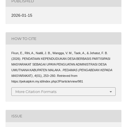
PUBLISHED
2026-01-15
HOW TO CITE
Fkun, E., Rihi, A., Naitili, J. B., Wangga, V. M., Taek, A., & Jehatut, F. B.
(2026). PENDATAAN KEPENDUDUKAN DESA BERBASIS PARTISIPASI
MASYARAKAT SEBAGAI UPAYA PENGUATAN ADMINISTRASI DESA
UMUTNANA KABUPATEN MALAKA .
PEDAMAS (PENGABDIAN KEPADA
MASYARAKAT)
,
4
(01), 253–260. Retrieved from
https://pekatpkm.my.id/index.php/JP/article/view/981
More Citation Formats
ISSUE