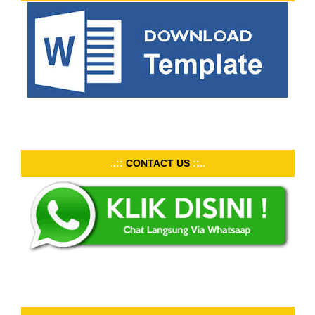
..::
CONTACT US
::..