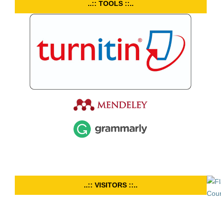
..:: TOOLS ::..
..:: VISITORS ::..