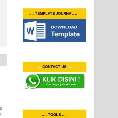
..:: TEMPLATE JOURNAL ::..
..::
CONTACT US
::..
ve
l
..:: TOOLS ::..