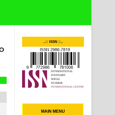
..:: ISSN ::..
O
MAIN MENU