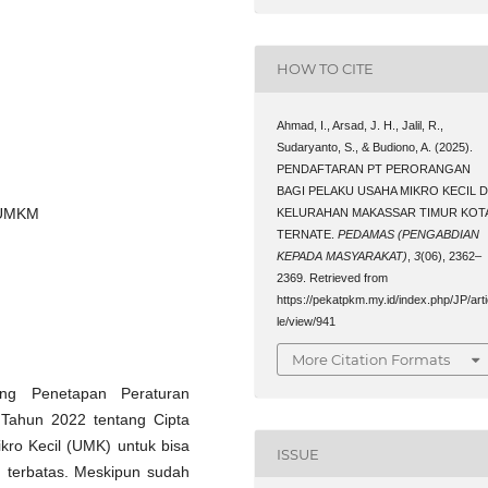
HOW TO CITE
Ahmad, I., Arsad, J. H., Jalil, R.,
Sudaryanto, S., & Budiono, A. (2025).
PENDAFTARAN PT PERORANGAN
BAGI PELAKU USAHA MIKRO KECIL D
 UMKM
KELURAHAN MAKASSAR TIMUR KOT
TERNATE.
PEDAMAS (PENGABDIAN
KEPADA MASYARAKAT)
,
3
(06), 2362–
2369. Retrieved from
https://pekatpkm.my.id/index.php/JP/art
le/view/941
More Citation Formats
g Penetapan Peraturan
Tahun 2022 tentang Cipta
kro Kecil (UMK) untuk bisa
ISSUE
 terbatas. Meskipun sudah