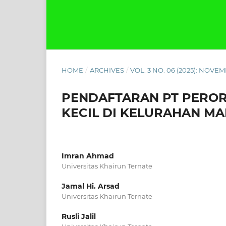
HOME
/
ARCHIVES
/
VOL. 3 NO. 06 (2025): NOVE
PENDAFTARAN PT PEROR
KECIL DI KELURAHAN MA
Imran Ahmad
Universitas Khairun Ternate
Jamal Hi. Arsad
Universitas Khairun Ternate
Rusli Jalil