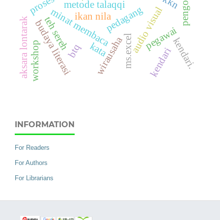
metode talaqqi
pedagang
audio visual
minat membaca
ikan nila
teh sereh
aksara lontarak
budaya literasi
pegawai
ms.excel
wirausaha
kendari.
workshop
kata
btq
kendari
INFORMATION
For Readers
For Authors
For Librarians