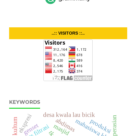
..:: VISITORS ::..
KEYWORDS
desa kwala lau bicik
ekspresi
pengoperasian
abdimas
kultum
mahasiswa kkn
produksi
genset
masjid
proses filtrasi
tk