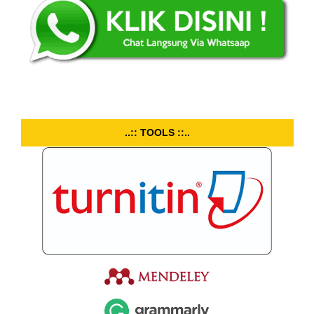
..:: TOOLS ::..