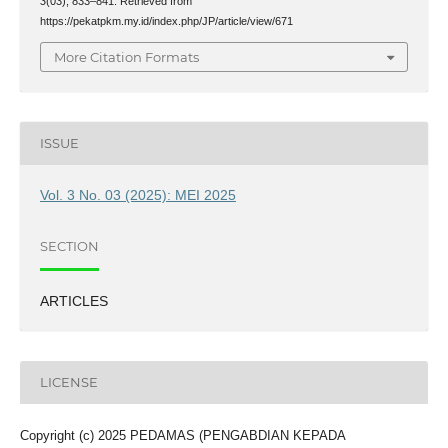
3
(03), 833–841. Retrieved from
https://pekatpkm.my.id/index.php/JP/article/view/671
More Citation Formats
ISSUE
Vol. 3 No. 03 (2025): MEI 2025
SECTION
ARTICLES
LICENSE
Copyright (c) 2025 PEDAMAS (PENGABDIAN KEPADA