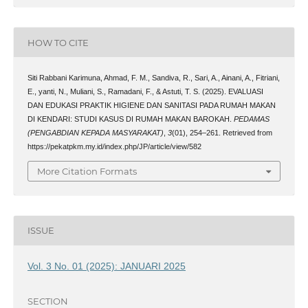
HOW TO CITE
Siti Rabbani Karimuna, Ahmad, F. M., Sandiva, R., Sari, A., Ainani, A., Fitriani,
E., yanti, N., Muliani, S., Ramadani, F., & Astuti, T. S. (2025). EVALUASI
DAN EDUKASI PRAKTIK HIGIENE DAN SANITASI PADA RUMAH MAKAN
DI KENDARI: STUDI KASUS DI RUMAH MAKAN BAROKAH.
PEDAMAS
(PENGABDIAN KEPADA MASYARAKAT)
,
3
(01), 254–261. Retrieved from
https://pekatpkm.my.id/index.php/JP/article/view/582
More Citation Formats
ISSUE
Vol. 3 No. 01 (2025): JANUARI 2025
SECTION