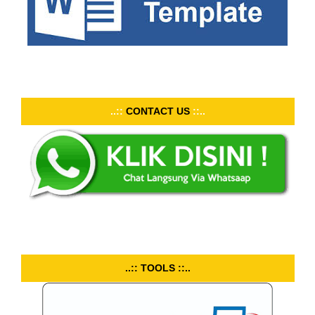
..::
CONTACT US
::..
..:: TOOLS ::..