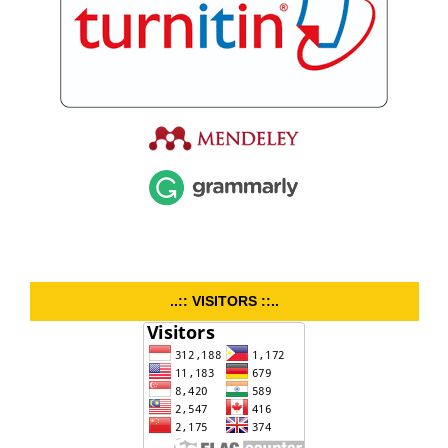
..:: VISITORS ::..