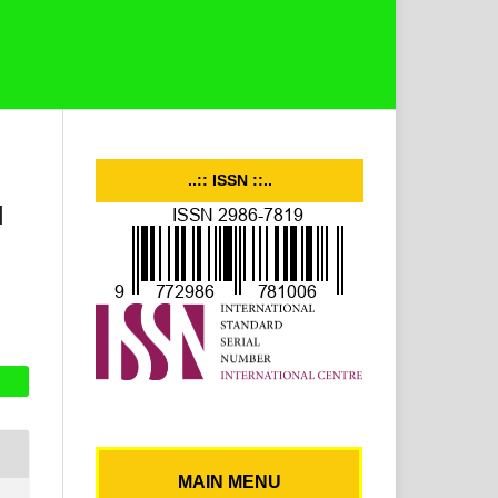
..:: ISSN ::..
I
MAIN MENU