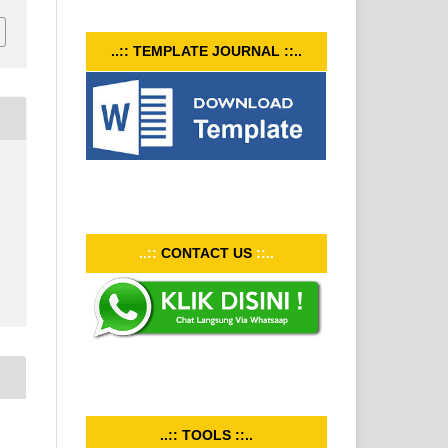
..:: TEMPLATE JOURNAL ::..
I
..::
CONTACT US
::..
..:: TOOLS ::..