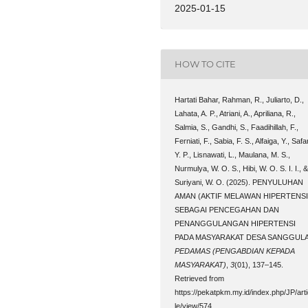
2025-01-15
HOW TO CITE
Hartati Bahar, Rahman, R., Juliarto, D.,
Lahata, A. P., Atriani, A., Apriliana, R.,
Salmia, S., Gandhi, S., Faadihillah, F.,
Ferniati, F., Sabia, F. S., Alfaiga, Y., Safar
Y. P., Lisnawati, L., Maulana, M. S.,
Nurmulya, W. O. S., Hibi, W. O. S. I. I., 
Suriyani, W. O. (2025). PENYULUHAN
AMAN (AKTIF MELAWAN HIPERTENSI
SEBAGAI PENCEGAHAN DAN
PENANGGULANGAN HIPERTENSI
PADA MASYARAKAT DESA SANGGULA
PEDAMAS (PENGABDIAN KEPADA
MASYARAKAT)
,
3
(01), 137–145.
Retrieved from
https://pekatpkm.my.id/index.php/JP/art
le/view/574