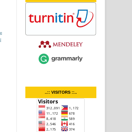
ve
l
..:: VISITORS ::..