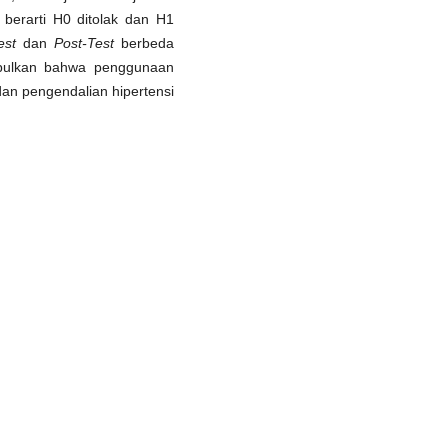
 berarti H0 ditolak dan H1
est
dan
Post-Test
berbeda
impulkan bahwa penggunaan
an pengendalian hipertensi