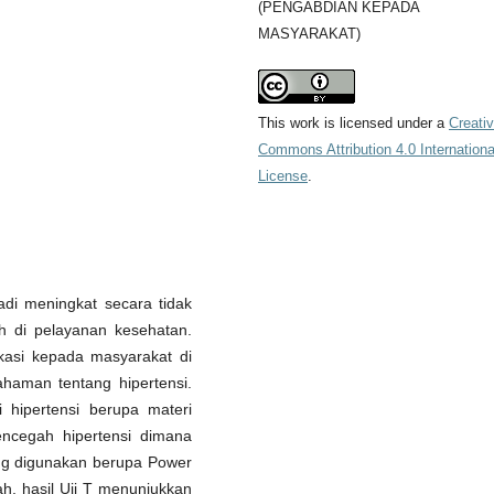
(PENGABDIAN KEPADA
MASYARAKAT)
This work is licensed under a
Creati
Commons Attribution 4.0 Internationa
License
.
adi meningkat secara tidak
h di pelayanan kesehatan.
kasi kepada masyarakat di
aman tentang hipertensi.
 hipertensi berupa materi
ncegah hipertensi dimana
ng digunakan berupa Power
h, hasil Uji T menunjukkan