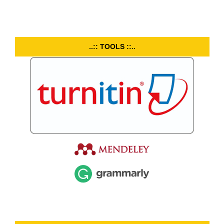
..:: TOOLS ::..