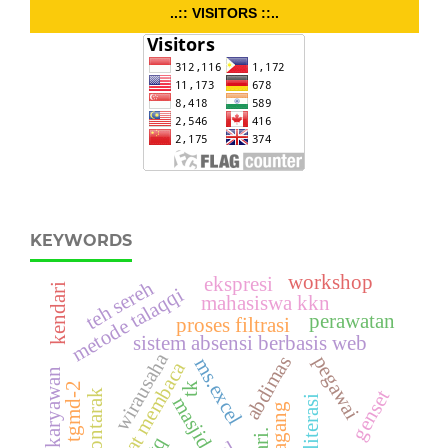
..:: VISITORS ::..
KEYWORDS
workshop
ekspresi
teh sereh
kendari
metode talaqqi
mahasiswa kkn
perawatan
proses filtrasi
sistem absensi berbasis web
wirausaha
abdimas
pegawai
ms.excel
minat membaca
absensi karyawan
tgmd-2
tk
genset
masjid
pedagang