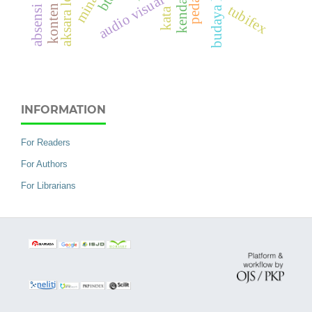
aksara lontarak
budaya literasi
kendari.
btq
audio visual
tubifex
konten
kata
INFORMATION
For Readers
For Authors
For Librarians