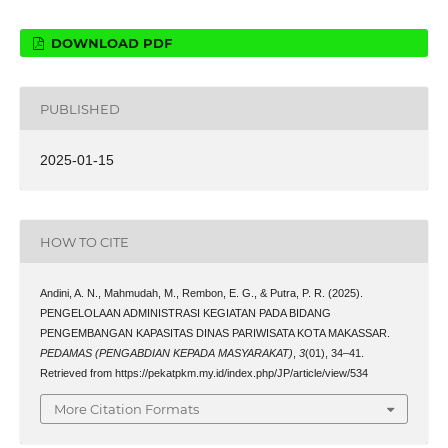
DOWNLOAD PDF
PUBLISHED
2025-01-15
HOW TO CITE
Andini, A. N., Mahmudah, M., Rembon, E. G., & Putra, P. R. (2025).
PENGELOLAAN ADMINISTRASI KEGIATAN PADA BIDANG
PENGEMBANGAN KAPASITAS DINAS PARIWISATA KOTA MAKASSAR.
PEDAMAS (PENGABDIAN KEPADA MASYARAKAT)
,
3
(01), 34–41.
Retrieved from https://pekatpkm.my.id/index.php/JP/article/view/534
More Citation Formats