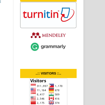
l
..:: VISITORS ::..