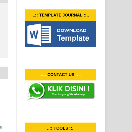
..:: TEMPLATE JOURNAL ::..
..::
CONTACT US
::..
ve
..:: TOOLS ::..