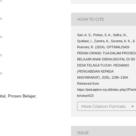
an
an
HOW TO CITE
Sari, A. S., Pohan, S. A., Safira, N.,
an
Syafawi, I., Zamira, A., Suranta, A. K., &
Rukmini, R. (2024). OPTIMALISASI
PERAN ORANG TUA DALAM PROSES
an
BELAJAR ANAK DIERA DIGITAL DI SD
DESA TELAGA TUJUH.
PEDAMAS
(PENGABDIAN KEPADA
an
MASYARAKAT)
,
2
(05), 1296–1304.
Retrieved from
https://pekatpkm.my.id/index.php/JP/art
tal, Proses Belajar,
le/view/423
More Citation Formats
ISSUE