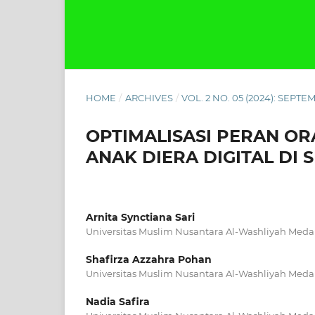
HOME
/
ARCHIVES
/
VOL. 2 NO. 05 (2024): SEPT
OPTIMALISASI PERAN O
ANAK DIERA DIGITAL DI 
Arnita Synctiana Sari
Universitas Muslim Nusantara Al-Washliyah Med
Shafirza Azzahra Pohan
Universitas Muslim Nusantara Al-Washliyah Med
Nadia Safira