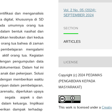
Vol. 2 No. 05 (2024):
ntifikasi dan menganalisis
SEPTEMBER 2024
a digital, khususnya di SD
pada umumnya orang tua
SECTION
alam bentuk nasihat dan
abkan kesibukan dari kedua
ARTICLES
ra orang tua bahwa di zaman
pembelajaran mengalami
 aktif orang tua. Kegiatan
 dengan pengumpulan data
LICENSE
dokumentasi. Dalam hal ini
anak dan pekerjaan. Solusi
Copyright (c) 2024 PEDAMAS
a dengan memberikan waktu
(PENGABDIAN KEPADA
erjaan dalam pembelajaran,
MASYARAKAT)
arenaitu, diperlukan upaya
m segala aspek s dan
dalam keluarga. Implikasi
This work is licensed under a
Creati
mberikan dampak terhadap