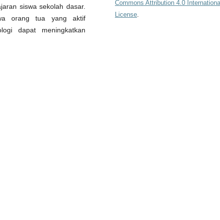
Commons Attribution 4.0 Internationa
ran siswa sekolah dasar.
License
.
wa orang tua yang aktif
ogi dapat meningkatkan