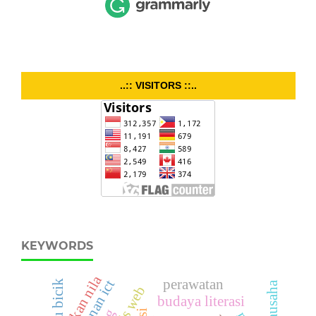
..:: VISITORS ::..
KEYWORDS
ikan nila
perawatan
layanan ict
wirausaha
budaya literasi