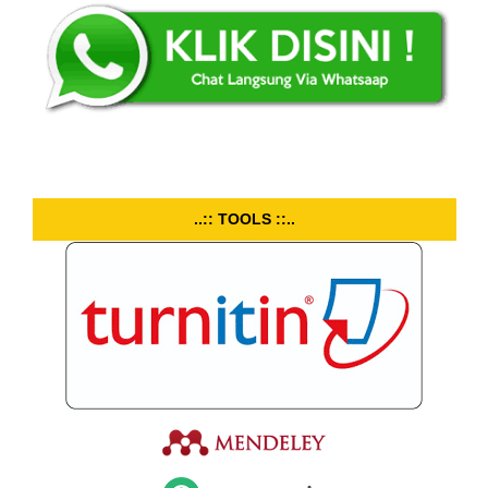
..:: TOOLS ::..