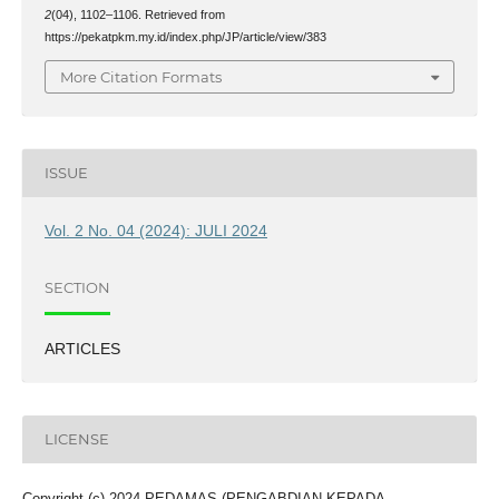
2
(04), 1102–1106. Retrieved from
https://pekatpkm.my.id/index.php/JP/article/view/383
More Citation Formats
ISSUE
Vol. 2 No. 04 (2024): JULI 2024
SECTION
ARTICLES
LICENSE
Copyright (c) 2024 PEDAMAS (PENGABDIAN KEPADA