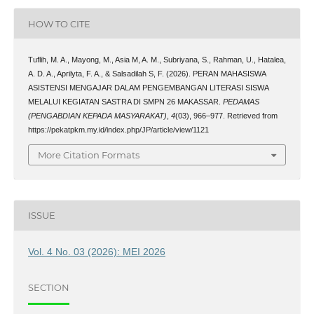
HOW TO CITE
Tuflih, M. A., Mayong, M., Asia M, A. M., Subriyana, S., Rahman, U., Hatalea,
A. D. A., Aprilyta, F. A., & Salsadilah S, F. (2026). PERAN MAHASISWA
ASISTENSI MENGAJAR DALAM PENGEMBANGAN LITERASI SISWA
MELALUI KEGIATAN SASTRA DI SMPN 26 MAKASSAR.
PEDAMAS
(PENGABDIAN KEPADA MASYARAKAT)
,
4
(03), 966–977. Retrieved from
https://pekatpkm.my.id/index.php/JP/article/view/1121
More Citation Formats
ISSUE
Vol. 4 No. 03 (2026): MEI 2026
SECTION