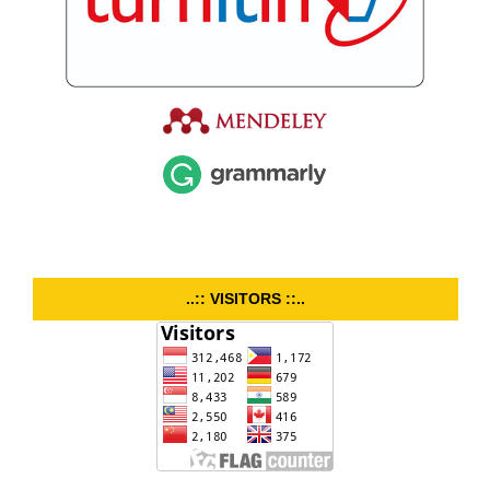
..:: VISITORS ::..