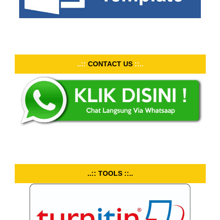
..::
CONTACT US
::..
..:: TOOLS ::..