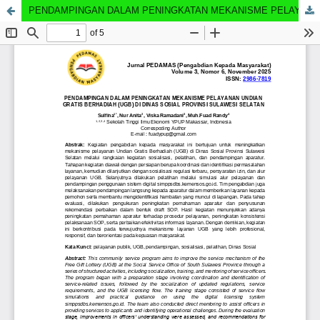
PENDAMPINGAN DALAM PENINGKATAN MEKANISME PELAYANAN UNDIAN GRATIS BERHADIAH (UGB) DI DINAS SOSIAL PROVINSI SULAWESI SELATAN