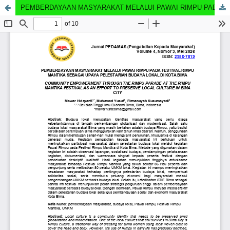
PEMBERDAYAAN MASYARAKAT MELALUI PAWAI RIMPU PADA FESTIVAL RIMPU MANTIKA SEBAGAI UPAYA PELESTARIAN BUDAYA LOKAL DI KOTA BIMA