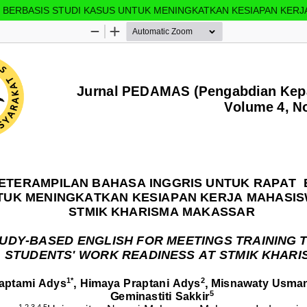
 BERBASIS STUDI KASUS UNTUK MENINGKATKAN KESIAPAN KERJ