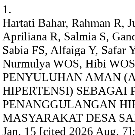
1.
Hartati Bahar, Rahman R, Ju
Apriliana R, Salmia S, Gandh
Sabia FS, Alfaiga Y, Safar
Nurmulya WOS, Hibi WOSI
PENYULUHAN AMAN (
HIPERTENSI) SEBAGAI
PENANGGULANGAN HIP
MASYARAKAT DESA SANGG
Jan. 15 [cited 2026 Aug. 7]