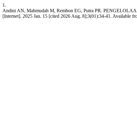
1.
Andini AN, Mahmudah M, Rembon EG, Putra PR. PENG
[Internet]. 2025 Jan. 15 [cited 2026 Aug. 8];3(01):34-41. Available f