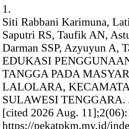
1.
Siti Rabbani Karimuna, Lati
Saputri RS, Taufik AN, Astut
Darman SSP, Azyuyun A
EDUKASI PENGGUNAAN
TANGGA PADA MASYAR
LALOLARA, KECAMATA
SULAWESI TENGGARA. JP [
[cited 2026 Aug. 11];2(06):
https://pekatpkm.my.id/inde