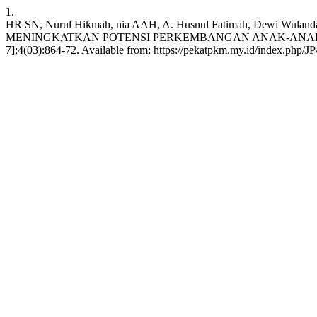
1.
HR SN, Nurul Hikmah, nia AAH, A. Husnul Fatimah, Dewi Wulandari,
MENINGKATKAN POTENSI PERKEMBANGAN ANAK-ANAK MELAL
7];4(03):864-72. Available from: https://pekatpkm.my.id/index.php/JP