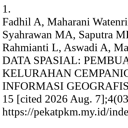
1.
Fadhil A, Maharani Watenr
Syahrawan MA, Saputra MR
Rahmianti L, Aswadi A, 
DATA SPASIAL: PEMBU
KELURAHAN CEMPANIG
INFORMASI GEOGRAFIS (SI
15 [cited 2026 Aug. 7];4(03
https://pekatpkm.my.id/ind