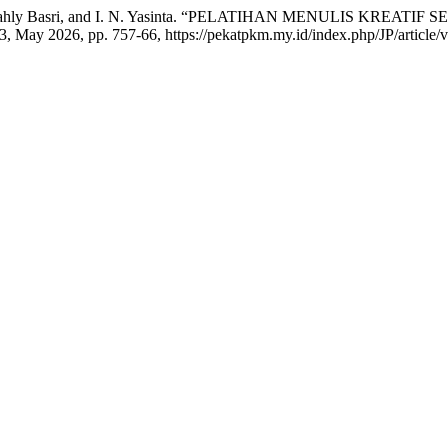
n, Muh. Bahly Basri, and I. N. Yasinta. “PELATIHAN MENULIS 
 03, May 2026, pp. 757-66, https://pekatpkm.my.id/index.php/JP/article/