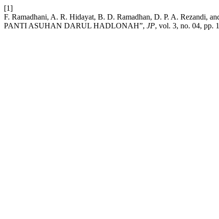
[1]
F. Ramadhani, A. R. Hidayat, B. D. Ramadhan, D. P. A. Rez
PANTI ASUHAN DARUL HADLONAH”,
JP
, vol. 3, no. 04, pp.