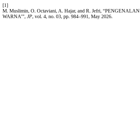
[1]
M. Muslimin, O. Octaviani, A. Hajar, and R. Jefri, 
WARNA’”,
JP
, vol. 4, no. 03, pp. 984–991, May 2026.