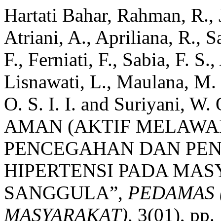
Hartati Bahar, Rahman, R., J
Atriani, A., Apriliana, R., S
F., Ferniati, F., Sabia, F. S.,
Lisnawati, L., Maulana, M. 
O. S. I. I. and Suriyani,
AMAN (AKTIF MELAWAN
PENCEGAHAN DAN PE
HIPERTENSI PADA MA
SANGGULA”,
PEDAMAS 
MASYARAKAT)
, 3(01), pp.