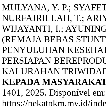
MULYANA, Y. P.; SYAFETI
NURFAJRILLAH, T.; ARIYA
WIJAYANTI, I.; AYUNIN
(REMAJA BEBAS STUNT
PENYULUHAN KESEHA
PERSIAPAN BEREPRODU
KALURAHAN TRIWIDAD
KEPADA MASYARAKAT
1401, 2025. Disponível em
https://pekatpkm.my.id/inde