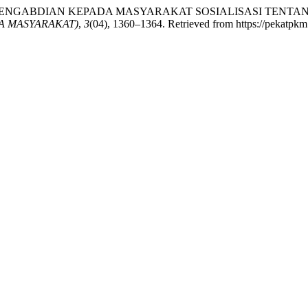
A. R. (2025). PENGABDIAN KEPADA MASYARAKAT SOSIALISAS
A MASYARAKAT)
,
3
(04), 1360–1364. Retrieved from https://pekatpkm