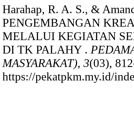
Harahap, R. A. S., & Amand
PENGEMBANGAN KREATI
MELALUI KEGIATAN SE
DI TK PALAHY .
PEDAMA
MASYARAKAT)
,
3
(03), 81
https://pekatpkm.my.id/inde