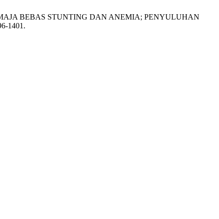
L. D. REBANA (REMAJA BEBAS STUNTING DAN ANEMIA; PENYULUHAN
96-1401.