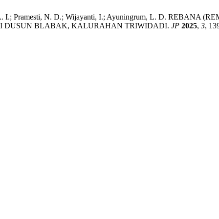
.; Ariyani, A. I.; Pramesti, N. D.; Wijayanti, I.; Ayuningrum, 
I DUSUN BLABAK, KALURAHAN TRIWIDADI.
JP
2025
,
3
, 13