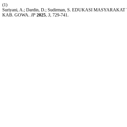
(1)
Suriyani, A.; Dardin, D.; Sudirman, S. EDUKASI M
KAB. GOWA.
JP
2025
,
3
, 729-741.