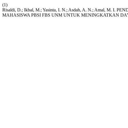
(1)
Risaldi, D.; Ikbal, M.; Yasinta, I. N.; Asdah, A. N.; Am
MAHASISWA PBSI FBS UNM UNTUK MENINGKATKAN DAY