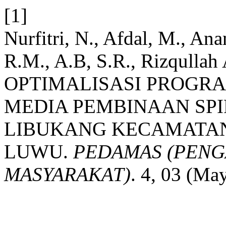
[1]
Nurfitri, N., Afdal, M., An
R.M., A.B, S.R., Rizqullah
OPTIMALISASI PROGR
MEDIA PEMBINAAN SP
LIBUKANG KECAMATA
LUWU.
PEDAMAS (PENG
MASYARAKAT)
. 4, 03 (Ma