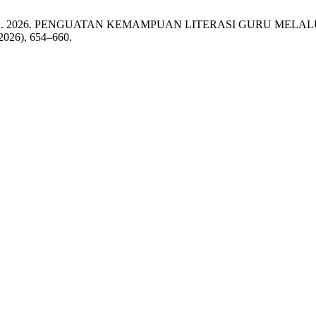
 S. and Sabir, A. 2026. PENGUATAN KEMAMPUAN LITERASI GUR
 2026), 654–660.