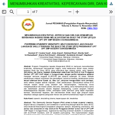
MENUMBUHKAN KREATIVITAS, KEPERCAYAAN DIRI, DAN KEMAMPUAN BERBAHASA INGGRIS SISWA MELALUI KEGIATAN BUILD THE STORY (BTS) DI UPT SPF SMP NEGERI 4 SUNGGUMINASA