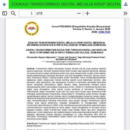
EDUKASI TRANSFORMASI DIGITAL MELALUI ARSIP DIGITAL MENGENAI INFORMASI KESEHATAN DI RW 02 KELURAHAN TEMBALANG SEMARANG