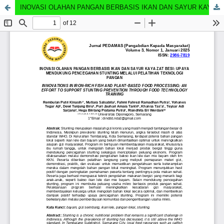
INOVASI OLAHAN PANGAN BERBASIS IKAN DAN SAYUR KAYA ZAT BESI: UPAYA MENDUKUNG PENCEGAHAN STUNTING MELALUI PELATIHAN TEKNOLOGI PANGAN