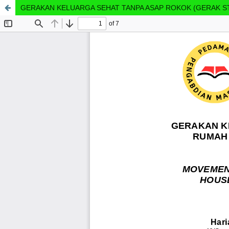
GERAKAN KELUARGA SEHAT TANPA ASAP ROKOK (GERAK S