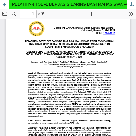
PELATIHAN TOEFL BERBASIS DARING BAGI MAHASISWA FAKULTAS EKONOMI DAN BISNIS UNIVERSITAS NEGERI MAKASSAR UNTUK MENINGKATKAN KOMPETENSI BAHASA INGGRIS AKADEMIK