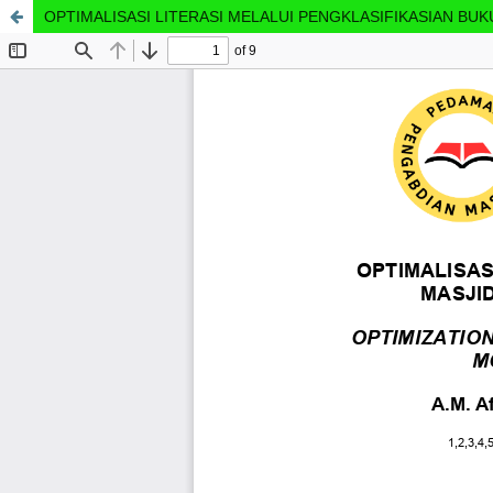
OPTIMALISASI LITERASI MELALUI PENGKLASIFIKASIAN BU