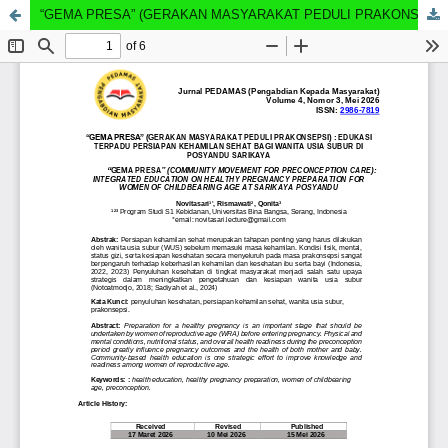
“GEMA PRESA” (GERAKAN MASYARAKAT PEDULI PRAKONSEPSI) : EDUKASI TERPADU PERSIAPAN KEHAMILAN SEHAT BAGI WANITA USIA SUBUR DI POSYANDU SARIKAYA