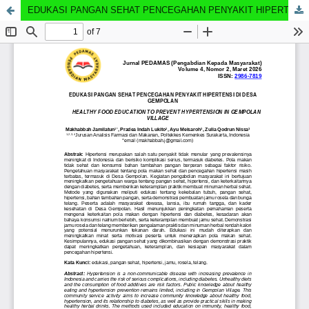
EDUKASI PANGAN SEHAT PENCEGAHAN PENYAKIT HIPERTENSI DI DESA GEMPOLAN